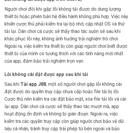
Người chơi đôi khi gặp lỗi không tải được do dung lượng
thiết bị hoặc phiên bản hệ điều hành không phù hợp. Việc này
khiến cược thủ phải kiểm tra lại bộ nhớ, cập nhật OS và thử
tải lại. Dân chơi cá cược sẽ thấy thao tác suôn sẻ sau khi
khắc phục lỗi này, không ảnh hưởng trải nghiệm trò chơi.
Ngoài ra, việc kiểm tra thiết bị còn giúp người chơi biết được
thiết bị của mình có tương thích với các tính năng mới nhất
của app, đảm bảo trải nghiệm trọn vẹn.
Lỗi không cài đặt được app sau khi tải
Sau khi
Tải app J88
, một số người chơi gặp lỗi không cài
đặt được do quyền truy cập chưa cấp hoặc file tải bị lỗi.
Cược thủ nên kiểm tra cài đặt bảo mật, xóa file tải lỗi và cài
lại app. Dân chơi cá cược sẽ thấy thao tác mượt mà, app
hoạt động ổn định và không bị gián đoạn. Ngoài ra, việc
kiểm tra các quyền truy cập còn giúp người chơi bảo vệ dữ
liệu cá nhân, tránh truy cập trái phép từ bên ngoài và bảo