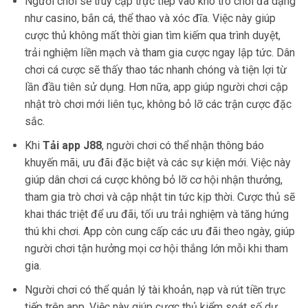
Người chơi sẽ truy cập trực tiếp vào kho trò chơi đa dạng
như casino, bắn cá, thể thao và xóc đĩa. Việc này giúp
cược thủ không mất thời gian tìm kiếm qua trình duyệt,
trải nghiệm liền mạch và tham gia cược ngay lập tức. Dân
chơi cá cược sẽ thấy thao tác nhanh chóng và tiện lợi từ
lần đầu tiên sử dụng. Hơn nữa, app giúp người chơi cập
nhật trò chơi mới liên tục, không bỏ lỡ các trận cược đặc
sắc.
Khi
Tải app J88
, người chơi có thể nhận thông báo
khuyến mãi, ưu đãi đặc biệt và các sự kiện mới. Việc này
giúp dân chơi cá cược không bỏ lỡ cơ hội nhận thưởng,
tham gia trò chơi và cập nhật tin tức kịp thời. Cược thủ sẽ
khai thác triệt để ưu đãi, tối ưu trải nghiệm và tăng hứng
thú khi chơi. App còn cung cấp các ưu đãi theo ngày, giúp
người chơi tận hưởng mọi cơ hội thắng lớn mỗi khi tham
gia.
Người chơi có thể quản lý tài khoản, nạp và rút tiền trực
tiếp trên app. Việc này giúp cược thủ kiểm soát số dư,