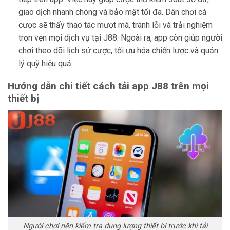
giao dịch nhanh chóng và bảo mật tối đa. Dân chơi cá
cược sẽ thấy thao tác mượt mà, tránh lỗi và trải nghiệm
trọn vẹn mọi dịch vụ tại J88. Ngoài ra, app còn giúp người
chơi theo dõi lịch sử cược, tối ưu hóa chiến lược và quản
lý quỹ hiệu quả.
Hướng dẫn chi tiết cách tải app J88 trên mọi
thiết bị
Người chơi nên kiểm tra dung lượng thiết bị trước khi tải