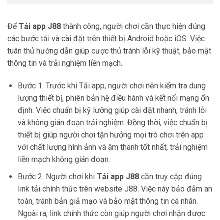
Để
Tải app J88
thành công, người chơi cần thực hiện đúng
các bước tải và cài đặt trên thiết bị Android hoặc iOS. Việc
tuân thủ hướng dẫn giúp cược thủ tránh lỗi kỹ thuật, bảo mật
thông tin và trải nghiệm liền mạch.
Bước 1: Trước khi Tải app, người chơi nên kiểm tra dung
lượng thiết bị, phiên bản hệ điều hành và kết nối mạng ổn
định. Việc chuẩn bị kỹ lưỡng giúp cài đặt nhanh, tránh lỗi
và không gián đoạn trải nghiệm. Đồng thời, việc chuẩn bị
thiết bị giúp người chơi tận hưởng mọi trò chơi trên app
với chất lượng hình ảnh và âm thanh tốt nhất, trải nghiệm
liền mạch không gián đoạn.
Bước 2: Người chơi khi
Tải app J88
cần truy cập đúng
link tải chính thức trên website J88. Việc này bảo đảm an
toàn, tránh bản giả mạo và bảo mật thông tin cá nhân.
Ngoài ra, link chính thức còn giúp người chơi nhận được