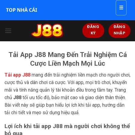
☰
TOP NHÀ CÁI
Bỏ
ĐĂNG
ĐĂNG
qua
KÝ
NHẬP
nội
dung
Tải App J88 Mang Đến Trải Nghiệm Cá
Cược Liền Mạch Mọi Lúc
Tải app J88
mang đến trải nghiệm liền mạch cho người chơi,
cược thủ và dân chơi cá cược. Với app, mọi trò chơi, khuyến
mãi và tính năng quản lý tài khoản đều trong tầm tay. Trang
chủ
J88
tối ưu tốc độ, bảo mật cao và giao diện thân thiện.
Bài viết này sẽ giúp bạn hiểu lợi ích khi tải app, hướng dẫn
tải chi tiết và mẹo sử dụng hiệu quả.
Lợi ích khi tải app J88 mà người chơi không thể
bỏ qua