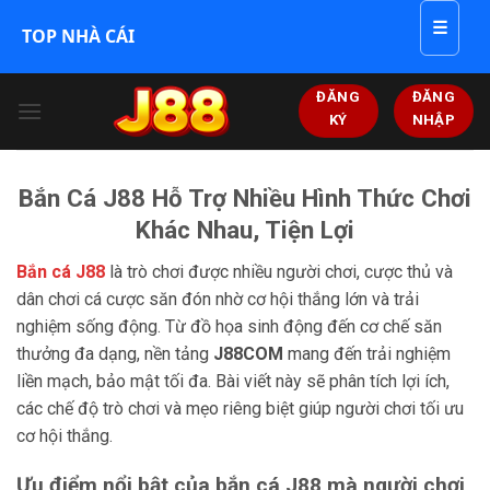
☰
TOP NHÀ CÁI
Bỏ
ĐĂNG
ĐĂNG
qua
KÝ
NHẬP
nội
dung
Bắn Cá J88 Hỗ Trợ Nhiều Hình Thức Chơi
Khác Nhau, Tiện Lợi
Bắn cá J88
là trò chơi được nhiều người chơi, cược thủ và
dân chơi cá cược săn đón nhờ cơ hội thắng lớn và trải
nghiệm sống động. Từ đồ họa sinh động đến cơ chế săn
thưởng đa dạng, nền tảng
J88COM
mang đến trải nghiệm
liền mạch, bảo mật tối đa. Bài viết này sẽ phân tích lợi ích,
các chế độ trò chơi và mẹo riêng biệt giúp người chơi tối ưu
cơ hội thắng.
Ưu điểm nổi bật của bắn cá J88 mà người chơi