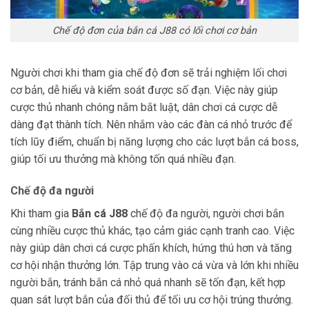
Chế độ đơn của bắn cá J88 có lối chơi cơ bản
Người chơi khi tham gia chế độ đơn sẽ trải nghiệm lối chơi
cơ bản, dễ hiểu và kiểm soát được số đạn. Việc này giúp
cược thủ nhanh chóng nắm bắt luật, dân chơi cá cược dễ
dàng đạt thành tích. Nên nhắm vào các đàn cá nhỏ trước để
tích lũy điểm, chuẩn bị năng lượng cho các lượt bắn cá boss,
giúp tối ưu thưởng mà không tốn quá nhiều đạn.
Chế độ đa người
Khi tham gia
Bắn cá J88
chế độ đa người, người chơi bắn
cùng nhiều cược thủ khác, tạo cảm giác cạnh tranh cao. Việc
này giúp dân chơi cá cược phấn khích, hứng thú hơn và tăng
cơ hội nhận thưởng lớn. Tập trung vào cá vừa và lớn khi nhiều
người bắn, tránh bắn cá nhỏ quá nhanh sẽ tốn đạn, kết hợp
quan sát lượt bắn của đối thủ để tối ưu cơ hội trúng thưởng.