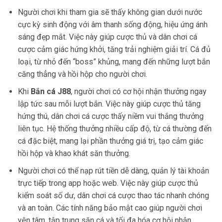
Người chơi khi tham gia sẽ thấy không gian dưới nước
cực kỳ sinh động với âm thanh sống động, hiệu ứng ánh
sáng đẹp mắt. Việc này giúp cược thủ và dân chơi cá
cược cảm giác hứng khởi, tăng trải nghiệm giải trí. Cá đủ
loại, từ nhỏ đến “boss” khủng, mang đến những lượt bắn
căng thẳng và hồi hộp cho người chơi.
Khi
Bắn cá J88
, người chơi có cơ hội nhận thưởng ngay
lập tức sau mỗi lượt bắn. Việc này giúp cược thủ tăng
hứng thú, dân chơi cá cược thấy niềm vui thắng thưởng
liên tục. Hệ thống thưởng nhiều cấp độ, từ cá thường đến
cá đặc biệt, mang lại phần thưởng giá trị, tạo cảm giác
hồi hộp và khao khát săn thưởng.
Người chơi có thể nạp rút tiền dễ dàng, quản lý tài khoản
trực tiếp trong app hoặc web. Việc này giúp cược thủ
kiểm soát số dư, dân chơi cá cược thao tác nhanh chóng
và an toàn. Các tính năng bảo mật cao giúp người chơi
yên tâm, tập trung săn cá và tối đa hóa cơ hội nhận