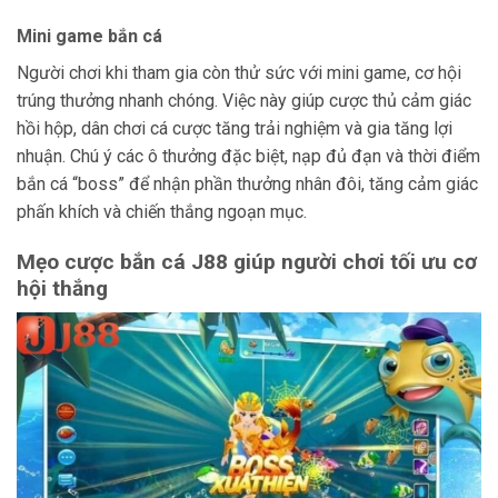
Mini game bắn cá
Người chơi khi tham gia còn thử sức với mini game, cơ hội
trúng thưởng nhanh chóng. Việc này giúp cược thủ cảm giác
hồi hộp, dân chơi cá cược tăng trải nghiệm và gia tăng lợi
nhuận. Chú ý các ô thưởng đặc biệt, nạp đủ đạn và thời điểm
bắn cá “boss” để nhận phần thưởng nhân đôi, tăng cảm giác
phấn khích và chiến thắng ngoạn mục.
Mẹo cược bắn cá J88 giúp người chơi tối ưu cơ
hội thắng