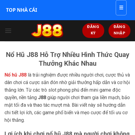
☰
TOP NHÀ CÁI
Bỏ
ĐĂNG
ĐĂNG
qua
KÝ
NHẬP
nội
dung
Nổ Hũ J88 Hỗ Trợ Nhiều Hình Thức Quay
Thưởng Khác Nhau
Nổ hũ J88
là trải nghiệm được nhiều người chơi, cược thủ và
dân chơi cá cược săn đón nhờ giải thưởng hấp dẫn và cơ hội
thắng lớn. Từ các trò slot phong phú đến mini game độc
quyền, nền tảng
J88
giúp người chơi tham gia liền mạch, bảo
mật tối đa và thao tác mượt mà. Bài viết này sẽ hướng dẫn
chi tiết lợi ích, các game phổ biến và mẹo cược để tối ưu cơ
hội thắng.
Lợi ích khi chơi nổ hũ J88 mà người chơi không