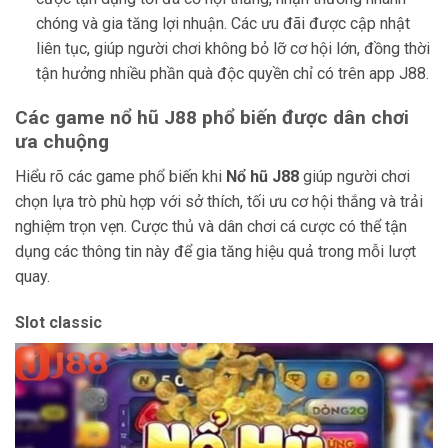
chóng và gia tăng lợi nhuận. Các ưu đãi được cập nhật
liên tục, giúp người chơi không bỏ lỡ cơ hội lớn, đồng thời
tận hưởng nhiều phần quà độc quyền chỉ có trên app J88.
Các game nổ hũ J88 phổ biến được dân chơi
ưa chuộng
Hiểu rõ các game phổ biến khi
Nổ hũ J88
giúp người chơi
chọn lựa trò phù hợp với sở thích, tối ưu cơ hội thắng và trải
nghiệm trọn vẹn. Cược thủ và dân chơi cá cược có thể tận
dụng các thông tin này để gia tăng hiệu quả trong mỗi lượt
quay.
Slot classic