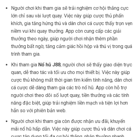
Người chơi khi tham gia sẽ trải nghiệm cơ hội thắng cực
lớn chỉ sau vài lượt quay. Việc này giúp cược thủ phấn
khích, gia tăng hứng thú và dân chơi cá cược thấy trọn vẹn
niềm vui khi quay thưởng. App còn cung cấp các giải
thưởng theo ngày, giúp người chơi nhận thêm phần
thưởng bất ngờ, tăng cảm giác hồi hộp và thú vị trong quá
trình tham gia.
Khi tham gia
Nổ hũ J88
, người chơi sẽ thấy giao diện trực
quan, dễ thao tác và tối ưu cho mọi thiết bị. Việc này giúp
cược thủ không mất thời gian tìm kiếm tính năng, dân chơi
cá cược dễ dàng tham gia các trò nổ hũ. App còn hỗ trợ
người chơi theo dõi số lượt quay, tiền thưởng và các tính
năng đặc biệt, giúp trải nghiệm liền mạch và tiện lợi hơn
hẳn so với phiên bản web.
Người chơi khi tham gia còn được nhận ưu đãi, khuyến
mãi nổ hũ hấp dẫn. Việc này giúp cược thủ và dân chơi cá
cược tận dụng tối đa cơ hội thắng, nhận thưởng nhanh