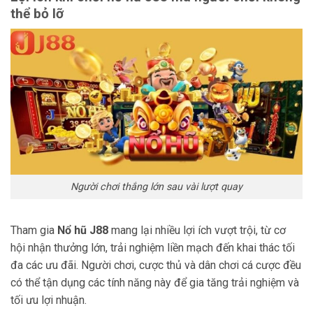
thể bỏ lỡ
Người chơi thắng lớn sau vài lượt quay
Tham gia
Nổ hũ J88
mang lại nhiều lợi ích vượt trội, từ cơ
hội nhận thưởng lớn, trải nghiệm liền mạch đến khai thác tối
đa các ưu đãi. Người chơi, cược thủ và dân chơi cá cược đều
có thể tận dụng các tính năng này để gia tăng trải nghiệm và
tối ưu lợi nhuận.