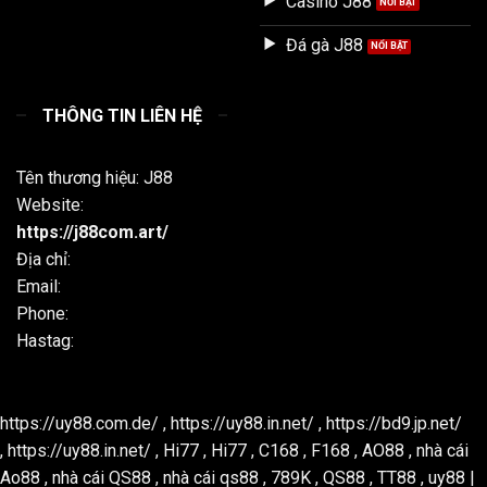
Casino J88
Đá gà J88
THÔNG TIN LIÊN HỆ
Tên thương hiệu: J88
Website:
https://j88com.art/
Địa chỉ:
Email:
Phone:
Hastag:
https://uy88.com.de/
,
https://uy88.in.net/
,
https://bd9.jp.net/
,
https://uy88.in.net/
,
Hi77
,
Hi77
,
C168
,
F168
,
AO88
,
nhà cái
Ao88
,
nhà cái QS88
,
nhà cái qs88
,
789K
,
QS88
,
TT88
,
uy88
|