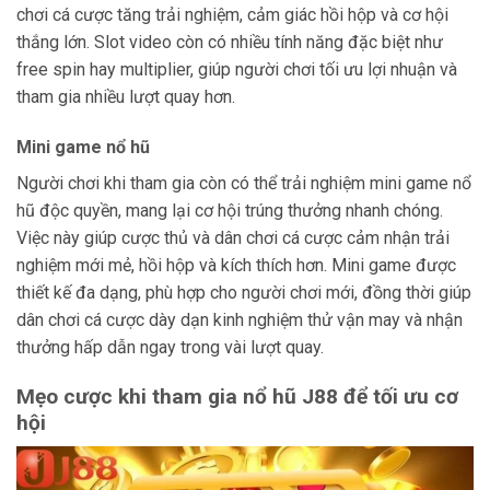
chơi cá cược tăng trải nghiệm, cảm giác hồi hộp và cơ hội
thắng lớn. Slot video còn có nhiều tính năng đặc biệt như
free spin hay multiplier, giúp người chơi tối ưu lợi nhuận và
tham gia nhiều lượt quay hơn.
Mini game nổ hũ
Người chơi khi tham gia còn có thể trải nghiệm mini game nổ
hũ độc quyền, mang lại cơ hội trúng thưởng nhanh chóng.
Việc này giúp cược thủ và dân chơi cá cược cảm nhận trải
nghiệm mới mẻ, hồi hộp và kích thích hơn. Mini game được
thiết kế đa dạng, phù hợp cho người chơi mới, đồng thời giúp
dân chơi cá cược dày dạn kinh nghiệm thử vận may và nhận
thưởng hấp dẫn ngay trong vài lượt quay.
Mẹo cược khi tham gia nổ hũ J88 để tối ưu cơ
hội